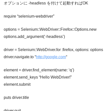
オプションに -headless を付けて起動すればOK
require “selenium-webdriver”
options = Selenium::WebDriver::Firefox::Options.new
options.add_argument(‘-headless’)
driver = Selenium::WebDriver.for :firefox, options: options
driver.navigate.to “
http://google.com
“
element = driver.find_element(name: ‘q’)
element.send_keys “Hello WebDriver!”
element.submit
puts driver.title
driver.quit