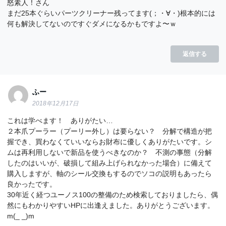
怒素人！さん
まだ25本ぐらいパーツクリーナー残ってます(；・∀・)根本的には
何も解決してないのですぐダメになるかもですよ〜ｗ
返信する
ふー
2018年12月17日
これは学べます！ ありがたい…
２本爪プーラー（プーリー外し）は要らない？ 分解で構造が把
握でき、買わなくていいならお財布に優しくありがたいです。シ
ムは再利用しないで新品を使うべきなのか？ 不測の事態（分解
したのはいいが、破損して組み上げられなかった場合）に備えて
購入しますが、軸のシール交換もするのでソコの説明もあったら
良かったです。
30年近く経つユーノス100の整備のため検索しておりましたら、偶
然にもわかりやすいHPに出逢えました。ありがとうございます。
m(_ _)m