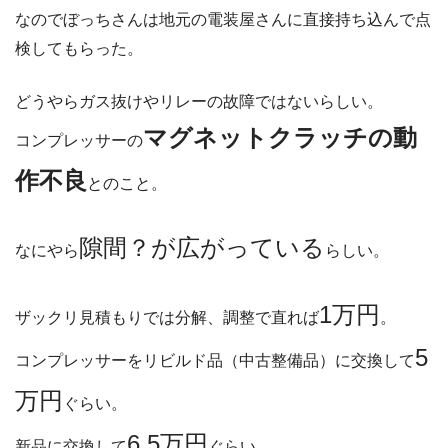
なのでぼっちさんは地元の電装屋さんに直接持ち込んで点
検してもらった。
どうやらガス抜けやリレーの故障ではないらしい。
マグネットクラッチの動
コンプレッサーの
作不良
とのこと。
隙間？が広がっている
なにやら
らしい。
1万円
ザックリ見積もりでは分解、調整で直れば
。
5
コンプレッサーをリビルド品（中古整備品）に交換して
万円
ぐらい。
6.5万円
新品に交換して
ぐらい。