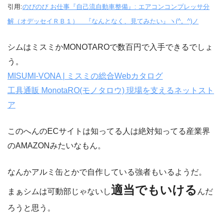
引用:
のびのび お仕事『自己流自動車整備』: エアコンコンプレッサ分
解（オデッセイＲＢ１） 『なんとなく、見てみたい』ヽ(^。^)ノ
シムはミスミかMONOTAROで数百円で入手できるでしょ
う。
MISUMI-VONA | ミスミの総合Webカタログ
工具通販 MonotaRO(モノタロウ) 現場を支えるネットスト
ア
このへんのECサイトは知ってる人は絶対知ってる産業界
のAMAZONみたいなもん。
なんかアルミ缶とかで自作している強者もいるようだ。
適当でもいける
まぁシムは可動部じゃないし
んだ
ろうと思う。