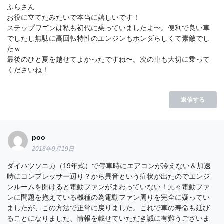
ふらさん
お役に立てたみたいで本当に嬉しいです！
ステップワゴンは私も初代に乗っていましたよ〜。便利で良い車
でしたし無駄に高回転特性のエンジンもホンダらしくて素敵でし
たｗ
最後のひと夏を越せてよかったですね〜。次の車も大切に乗って
くださいね！
返信する
poo
2018年9月19日
ダイハツソニカ（19年式）で停車時にエアコンが冷えない＆加速
時にコンプレッサー辺り？から異音という症状が出たのでエンジ
ンルームを開けると電動ファンがまわっていない！元々電動ファ
ンに問題を抱えている機種の為電動ファン周りを完全に疑ってい
ましたが、この方法で正常に戻りました。これで車の寿命も延び
ることになりました、情報を載せていただき誠に有難うございま