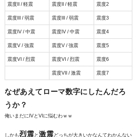
震度II / 軽震
震度II / 軽震
震度2
震度III / 弱震
震度III / 弱震
震度3
震度IV / 中震
震度IV / 中震
震度4
震度V / 強震
震度V / 強震
震度5
震度VI / 烈震
震度VI / 烈震
震度6
震度VII / 激震
震度7
なぜあえてローマ数字にしたんだろ
うか？
俺いまだにIVとVIに悩むわｗｗ
烈震
激震
しかも
と
どっちが大きいかなんてわかんない