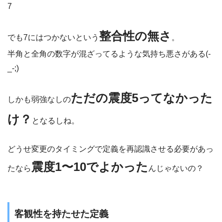
7
整合性の無さ
でも7にはつかないという
。
半角と全角の数字が混ざってるような気持ち悪さがある(-
_-;)
ただの震度5ってなかった
しかも弱強なしの
け？
となるしね。
どうせ変更のタイミングで定義を再認識させる必要があっ
震度1〜10でよかった
たなら
んじゃないの？
客観性を持たせた定義