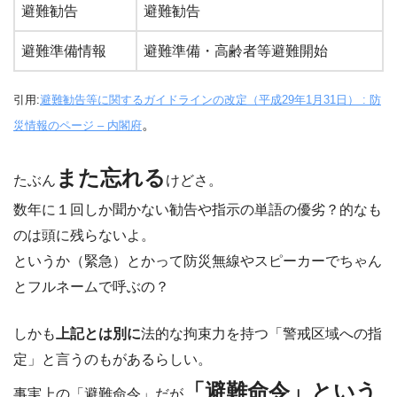
避難勧告
避難勧告
避難準備情報
避難準備・高齢者等避難開始
引用:
避難勧告等に関するガイドラインの改定（平成29年1月31日） : 防
。
災情報のページ – 内閣府
また忘れる
たぶん
けどさ。
数年に１回しか聞かない勧告や指示の単語の優劣？的なも
のは頭に残らないよ。
というか（緊急）とかって防災無線やスピーカーでちゃん
とフルネームで呼ぶの？
しかも
上記とは別に
法的な拘束力を持つ「警戒区域への指
定」と言うのもがあるらしい。
「避難命令」という
事実上の「避難命令」だが